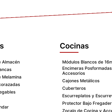
s
Cocinas
e Almacén
Módulos Blancos de 1
Encimeras Posformadas
lancas
Accesorios
e Melamina
Cajones Metálicos
corazadas
Cuberteros
legables
Escurreplatos y Escurr
Protector Bajo Fregade
ándar
Zocalo de Cocina y Acc