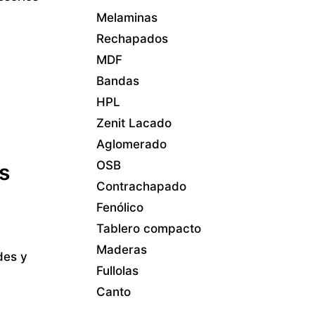
Melaminas
Rechapados
MDF
Bandas
HPL
Zenit Lacado
Aglomerado
OSB
s
Contrachapado
Fenólico
Tablero compacto
Maderas
des y
Fullolas
Canto