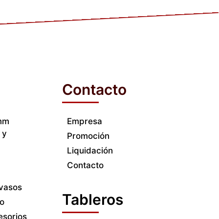
Contacto
6mm
Empresa
 y
Promoción
Liquidación
Contacto
evasos
Tableros
ro
esorios